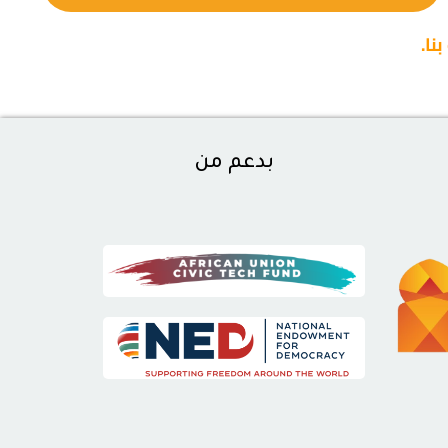
نا.
بدعم من