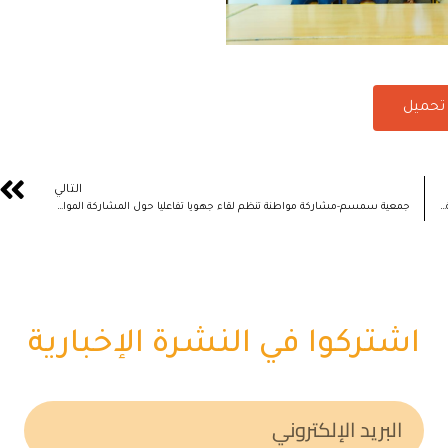
تحميل
التالي
مجلس النواب يجدد هياكله برسم النصف الثاني من الولاية التشريعية الحادية عشرة 2021 – 2026
جمعية سمسم-مشاركة مواطنة تنظم لقاء جهويا تفاعليا حول المشاركة المواطنة
اشتركوا في النشرة الإخبارية