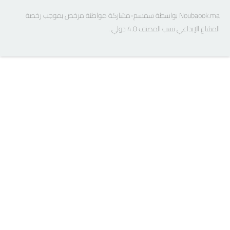
Noubaook.ma بواسطة سمسم-مشاركة مواطنة مرخص بموجب رخصة
المشاع الإبداعي نسب المصنف 4.0 دولي .