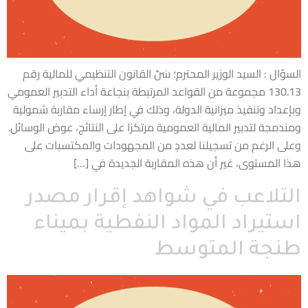
السؤال : السيد الوزير المحترم؛ سَنَّ القانون التنظيمي للمالية رقم
130.13 مجموعة من القواعد المرتبطة بنجاعة أداء التدبير العمومي
وبإعداد وتنفيذ ميزانية الدولة، وذلك في إطار إرساء مقاربة شمولية
ومندمجة لتدبير المالية العمومية مرتكزا على النتائج، عوض الوسائل.
وعلى الرغم من تسجيلنا لعددٍ من المجهودات والمكتسبات على
هذا المستوى، غير أن هذه المقاربة الجديدة في […]
التلاعب في شواهد إقرار مصدر
استيراد المواد النفطية بميناء
طنجة المتوسط