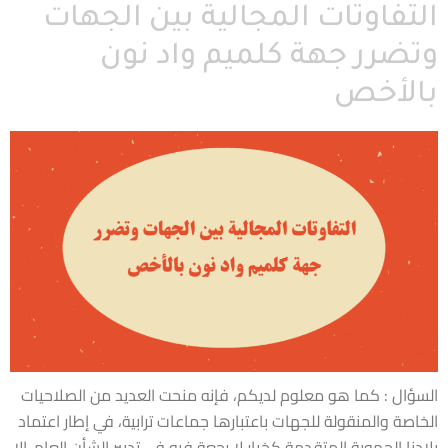
التفاوتات المجالية بين الجهات
وتضرر جهة كلميم واد نون
بالأخص
السؤال : كما هو معلوم لديكم، فإنه منحت العديد من الصلاحيات
الخاصة والمنقولة للجهات باعتبارها جماعات ترابية، في إطار اعتماد
بلادنا الجهوية المتقدمة كخيار لا رجعة فيه في تدبير الشأن العام. إلا