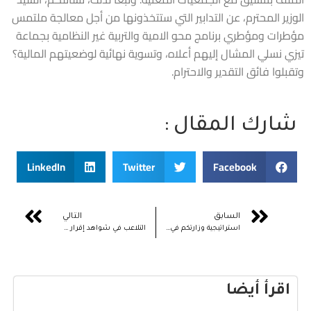
الوزير المحترم، عن التدابير التي ستتخذونها من أجل معالجة ملتمس
مؤطرات ومؤطري برنامج محو الامية والتربية غير النظامية بجماعة
تيزي نسلي المشال إليهم أعلاه، وتسوية نهائية لوضعيتهم المالية؟
وتقبلوا فائق التقدير والاحترام.
شارك المقال :
LinkedIn
Twitter
Facebook
السابق
التالي
استراتيجية وزارتكم في مجال الاستثمار في جهة الداخلة وادي الذهب
التلاعب في شواهد إقرار مصدر استيراد المواد النفطية بميناء طنجة المتوسط
اقرأ أيضا