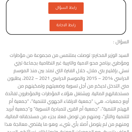
رابط السؤال
رابط الاجابة
السؤال :
السيد الوزير المحترم؛ توصلت بملتمس من مجموعة من مؤطرات
ومؤطري برنامج محو الامية والتربية غير النظامية بجماعة تيزي
نسلي بإقليم بني ملال، خلال الفترة التي تمتد بين منذ الموسم
الدراسي 2014 – 2015 والموسم الدراسي 2021 – 2022، يطلبون
مني التدخل لديكم من أجل تسوية وضعيتهم وتمكينهم من
مستحقاتهم المالية. ويشتغل هؤلاء المؤطرات والمؤطرون لفائدة
أربع جمعيات، هي: “جمعية الارتقاء الجهوي للتنمية”، “جمعية أم
الهيتم التنمية”، “جمعية أم القرى للمبادرة النسوية” و”جمعية أبريد
للتنمية والتآزر”، ومنهم من توصل فعلا بجزء من مستحقاته المالية،
ومنهم من لم يتوصل أصلا بأي شيء، وهو ما يقتضي معالجة هذا
الملف بتنسيق مع الجمعيات المعنية. وتبعا لذلك، نسائلكم، السيد