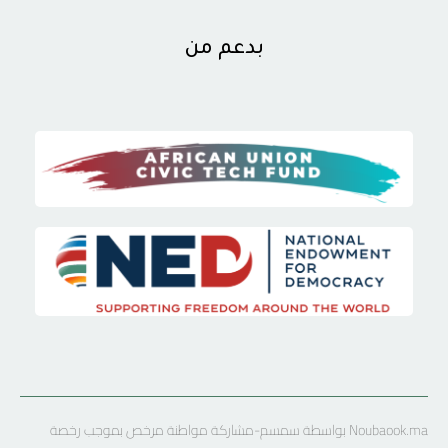
بدعم من
Noubaook.ma بواسطة سمسم-مشاركة مواطنة مرخص بموجب رخصة