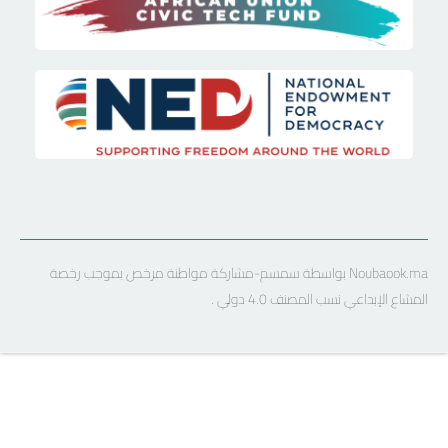
Noubaook.ma بواسطة سمسم-مشاركة مواطنة مرخص بموجب رخصة
المشاع الإبداعي نسب المصنف 4.0 دولي .