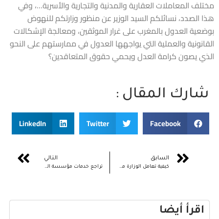
مختلف المعاملات العقارية والمدنية والتجارية والأسرية…، وفي
هذا الصدد، نسائلكم السيد الوزير عن منظور وزارتكم للنهوض
بوضعية العدول بالمغرب على غرار الموثقين، ومعالجة الإشكالات
القانونية والعملية التي يواجهها العدول في ممارستهم على النحو
الذي يصون كرامة العدل ويحمي حقوق المتعاقدين؟
شارك المقال :
LinkedIn
Twitter
Facebook
السابق
التالي
كيفية تعامل الوزارة مع وحدة الجسم المحاماتي في ظل التعددية السياسية والنقابية
تراجع خدمات مؤسسة التعاون الوطني بالمناطق القروية والجبلية
اقرأ أيضا