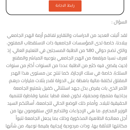
رابط الاجابة
السؤال :
لقد أثبتت العديد من الدراسات والتقارير تفاقم أزمة الهدر الجامعي
ببلادنا، خاصة لدى المؤسسات الجامعية ذات الاستقطاب المفتوح،
والتي تضم حوالي 80% من الطلبة المسجلين في التعليم العالي، إذ
تعرف نسبا مرتفعة من الهدر الجامعي بنوعيه المباشر والمقنع
(حيث يقضي فيه كثير من الطلبة عددا من السنوات أكثر من سنوات
السلك)، خاصة في سلك الإجازة. كما تنتج عن مستوى هذا الهدر
المقلق تكلفة مالية باهظة على الدولة تقدر بثلاث مليارات درهم.
الأمر الذي بات يفرض بذل جهد استثنائي كفيل بتمتيع الجامعة
بجاذبية متميزة ومحفزة، تكون فعلا قطبا علميا وقاطرة للتنمية
الحقيقية للبلاد. وأمام ذلك الوضع الحالي للجامعة، أسائلكم السيد
الوزير المحترم، ما هي الإجراءات والتدابير التي ستقومون بها من
أجل معالجة الظاهرة المذكورة وذلك بما يجعل الجامعة تتبوأ
مكانتها اللائقة بها، وذات مردودية إيجابية بقيمة نوعية، من شأنها