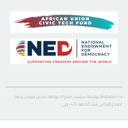
Noubaook.ma بواسطة سمسم-مشاركة مواطنة مرخص بموجب رخصة
المشاع الإبداعي نسب المصنف 4.0 دولي .