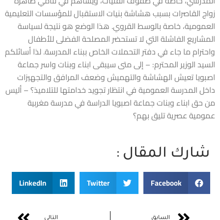
المدرسي، خاصة في صفوف الفتيات، ويساهم في تنامي ظاهرة
زواج القاصرات بسبب هشاشة بنيات الاستقبال للمؤسسات التعليمية
العمومية، خاصة بالوسط القروي. هذا الوضع هو نتيجة لسياسة
المشاريع الفاشلة التي لا تستحضر المصلحة الفضلى للأطفال
واحترام ما جاء في دفتر التحملات الخاص ببناء المدرسة. لذا أسائلكم
السيد الوزير المحترم: – إلى متى سيبقى ابناء وبنات واسر جماعة
اصبويا تعيش الهشاشة والتهميش وضعف المرافق والتجهيزات
داخل المدرسة العمومية في انتظار تجويد خدامتها للتلاميذ؟ – أليس
من حق ابناء وبنات جماعة اصبويا الدراسة في مدرسة مغربية
عمومية عصرية تليق بهم؟
شارك المقال :
LinkedIn
Twitter
Facebook
السابق
التالي