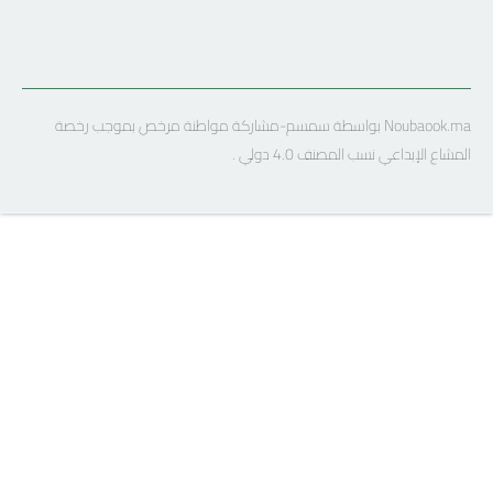
Noubaook.ma بواسطة سمسم-مشاركة مواطنة مرخص بموجب رخصة
المشاع الإبداعي نسب المصنف 4.0 دولي .