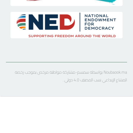
Noubaook.ma بواسطة سمسم-مشاركة مواطنة مرخص بموجب رخصة
المشاع الإبداعي نسب المصنف 4.0 دولي .