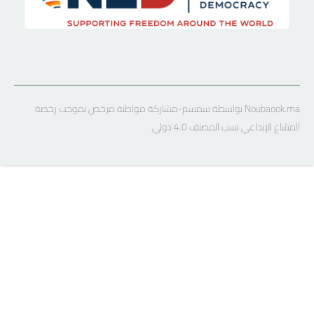
Noubaook.ma بواسطة سمسم-مشاركة مواطنة مرخص بموجب رخصة
المشاع الإبداعي نسب المصنف 4.0 دولي .