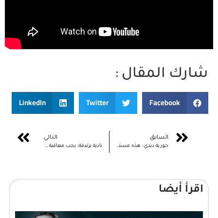
شارك المقال :
LinkedIn
Twitter
Facebook
السابق
التالي
حورية ديدي: هذه مستجدات تعميم التغطية الصحية وثغراتها ولابد من فتح باب التشاور العمومي
نادية بزندفة: يجب معاقبة من يحاول تزويج ابنته في سن 16 سنة لأن مكانها هو المدرسة!
اقرأ أيضا