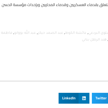
ن : مقترح قانون يقضي بتغيير وتتميم القانون رقم 34.97 المتعلق بقدماء العسكريين وقدماء المحاربين وبإحداث مؤسسة الحسن
,
,
,
,
وى البردعي
عائشة الكوط
عبد الصمد حيكر
عبد الله بووانو
فاطمة
هند الرطل بناني
LinkedIn
Twitter