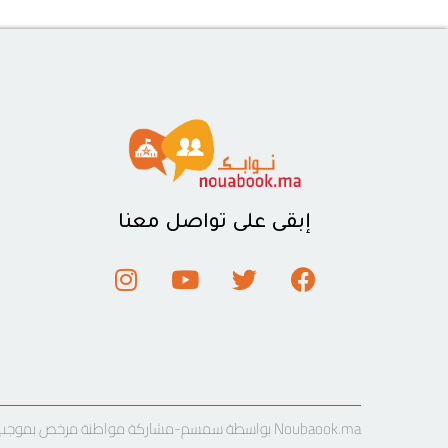
إبقى على تواصل معنا
Noubaook.ma بواسطة سمسم-مشاركة مواطنة مرخص بموجب رخصة المشاع الإبداعي نسب المصنف 4.0 دولي .