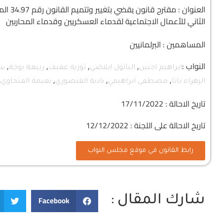
العنوا
الثاني للأعمال الاجتماعية لقدماء العسكريين وقدماء المحاربين
المساهمين : البرلمانيين
النواب :
,
,
,
,
ابراهيم اجنين
الباتول ابلاضي
ثورية عفيف
ربيعة بوجة
سل
,
,
,
,
الزهراء باتا
مصطفى ابراهيمي
نادية القنصوري
نعيمة الفتحاوي
تاريخ الاحالة : 17/11/2022
تاريخ الاحالة على اللجنة : 12/12/2022
رابط القانون في موقع مجلس النواب
شارك المقال :
Facebook