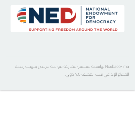
Noubaook.ma بواسطة سمسم-مشاركة مواطنة مرخص بموجب رخصة
المشاع الإبداعي نسب المصنف 4.0 دولي .