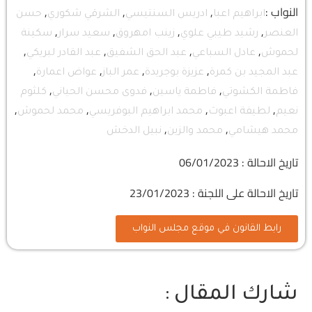
النواب :
,
,
,
ابراهيم اعبا
ادريس السنتيسي
الشرقي شكوري
حسن
,
,
,
,
العنصر
رشيد طيبي علوي
زينب امهروق
سعيد سرار
سكينة
,
,
,
,
لحموش
عادل السباعي
عبد الحق الشفيق
عبد القادر لبريكي
,
,
,
,
عبد المجيد بن كمرة
عزيزة بوجريدة
عمر الباز
عواض اعمارة
,
,
,
فاطمة الكشوتي
فاطمة ياسين
فدوى محسن الحياني
كلثوم
,
,
,
,
نعيم
لطيفة اعبوث
محمد ابراهيم البوفريسي
محمد لحموش
,
,
محمد هيشامي
محمد والزين
نبيل الدخش
تاريخ الاحالة : 06/01/2023
تاريخ الاحالة على اللجنة : 23/01/2023
رابط القانون في موقع مجلس النواب
شارك المقال :