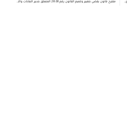
مقترح قانون يقضي بتتميم وتغيير القانون رقم 15.91 المتعلق بمنع التدخين والإشهار والدعاية للتبغ في بعض الأماكن الصادر بتنفيذه الظهير الشريف رقم 1.91.112 في 27 من محرم 1416 (26 يونيو 1995)
مقترح قانون يقضي بتغيير وتتميم القانون رقم 28.00 المتعلق بتدبير النفايات والتخلص منها كما تم تعديله