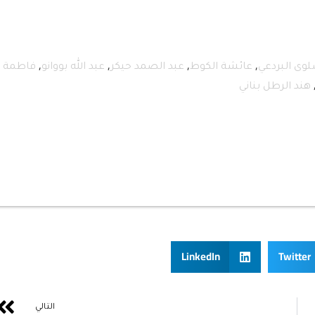
,
,
,
,
وى البردعي
عائشة الكوط
عبد الصمد حيكر
عبد الله بووانو
فاطمة
هند الرطل بناني
LinkedIn
Twitter
التالي