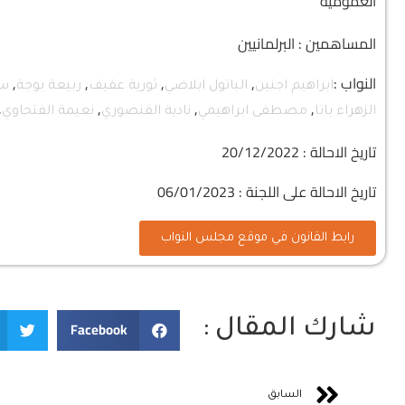
العمومية
المساهمين : البرلمانيين
النواب :
,
,
,
,
ابراهيم اجنين
الباتول ابلاضي
ثورية عفيف
ربيعة بوجة
سل
,
,
,
,
الزهراء باتا
مصطفى ابراهيمي
نادية القنصوري
نعيمة الفتحاوي
تاريخ الاحالة : 20/12/2022
تاريخ الاحالة على اللجنة : 06/01/2023
رابط القانون في موقع مجلس النواب
شارك المقال :
Facebook
السابق