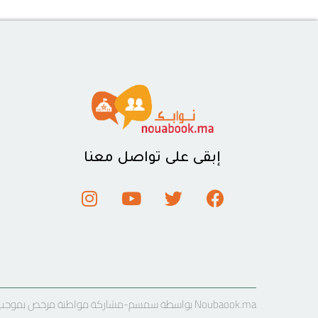
إبقى على تواصل معنا
Noubaook.ma بواسطة سمسم-مشاركة مواطنة مرخص بموجب رخصة المشاع الإبداعي نسب المصنف 4.0 دولي .