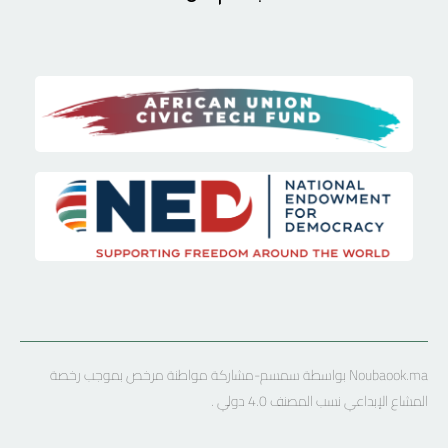
Noubaook.ma بواسطة سمسم-مشاركة مواطنة مرخص بموجب رخصة
المشاع الإبداعي نسب المصنف 4.0 دولي .