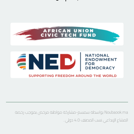
Noubaook.ma بواسطة سمسم-مشاركة مواطنة مرخص بموجب رخصة
المشاع الإبداعي نسب المصنف 4.0 دولي .