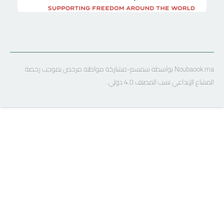
Noubaook.ma بواسطة سمسم-مشاركة مواطنة مرخص بموجب رخصة
المشاع الإبداعي نسب المصنف 4.0 دولي .