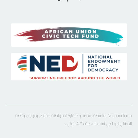
Noubaook.ma بواسطة سمسم-مشاركة مواطنة مرخص بموجب رخصة
المشاع الإبداعي نسب المصنف 4.0 دولي .