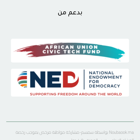
بدعم من
Noubaook.ma بواسطة سمسم-مشاركة مواطنة مرخص بموجب رخصة