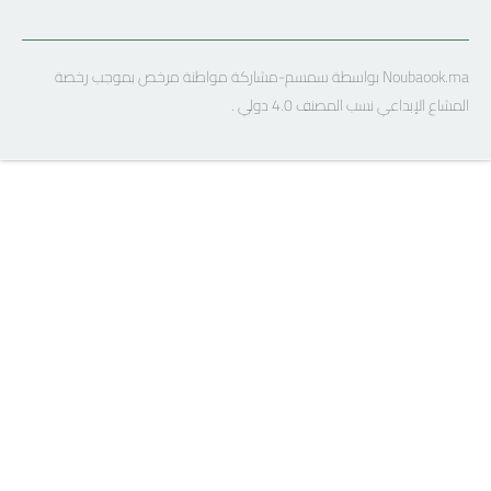
Noubaook.ma بواسطة سمسم-مشاركة مواطنة مرخص بموجب رخصة
المشاع الإبداعي نسب المصنف 4.0 دولي .