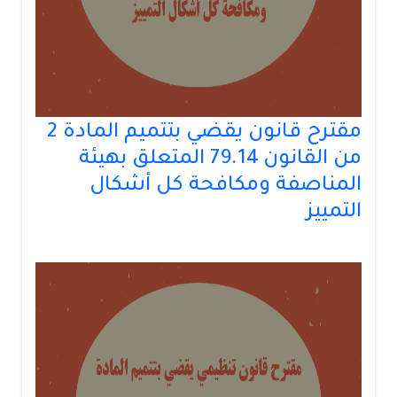
مقترح قانون يقضي بتتميم المادة 2
من القانون 79.14 المتعلق بهيئة
المناصفة ومكافحة كل أشكال
التمييز