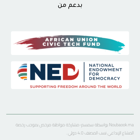
بدعم من
Noubaook.ma بواسطة سمسم-مشاركة مواطنة مرخص بموجب رخصة
المشاع الإبداعي نسب المصنف 4.0 دولي .