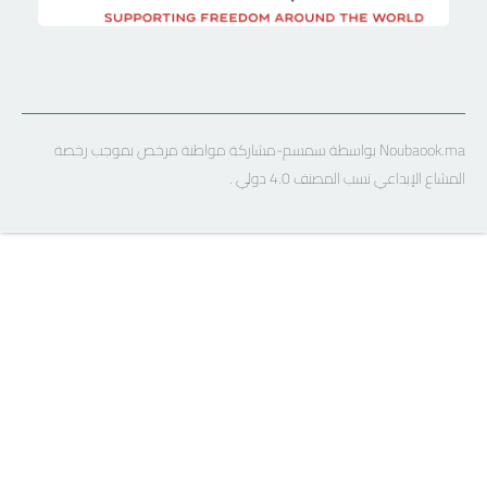
Noubaook.ma بواسطة سمسم-مشاركة مواطنة مرخص بموجب رخصة
المشاع الإبداعي نسب المصنف 4.0 دولي .