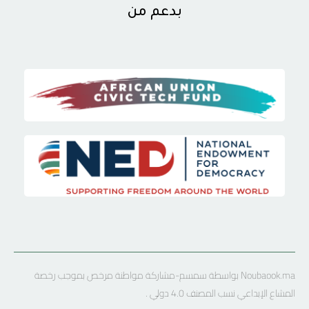
بدعم من
Noubaook.ma بواسطة سمسم-مشاركة مواطنة مرخص بموجب رخصة
المشاع الإبداعي نسب المصنف 4.0 دولي .