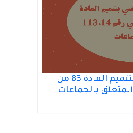
مقترح قانون تنظيمي يقضي بتتميم المادة 83 من