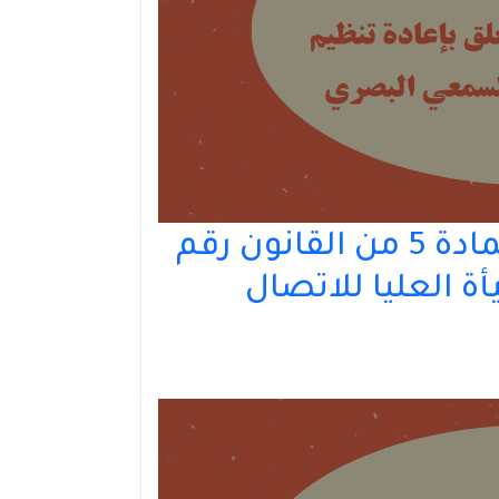
مقترح قانون يقضي بتتميم المادة 5 من القانون رقم
هيأة العليا للاتصال