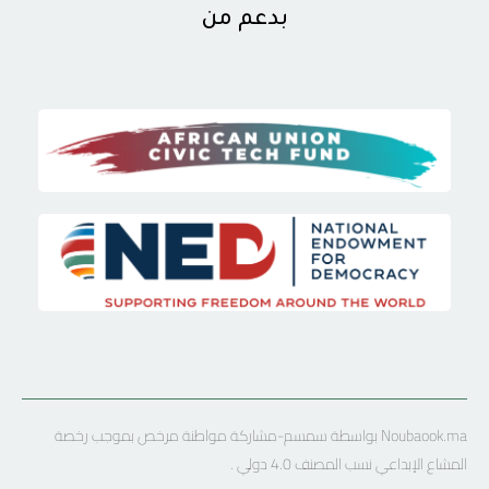
بدعم من
Noubaook.ma بواسطة سمسم-مشاركة مواطنة مرخص بموجب رخصة
المشاع الإبداعي نسب المصنف 4.0 دولي .