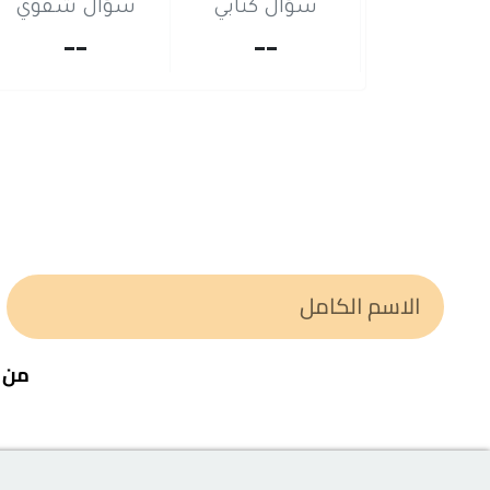
سؤال كتابي
سؤال شفوي
--
--
من خ