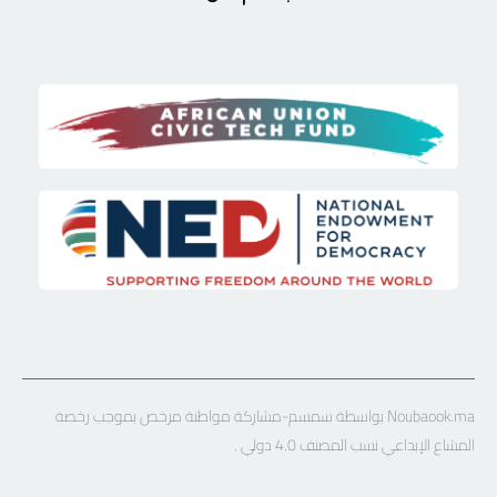
Noubaook.ma بواسطة سمسم-مشاركة مواطنة مرخص بموجب رخصة
المشاع الإبداعي نسب المصنف 4.0 دولي .