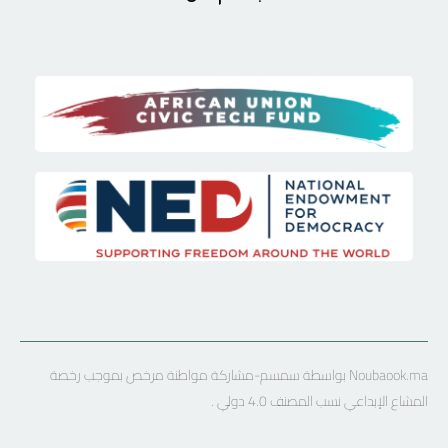
Noubaook.ma بواسطة سمسم-مشاركة مواطنة مرخص بموجب رخصة
المشاع الإبداعي نسب المصنف 4.0 دولي .