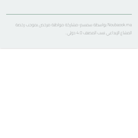
Noubaook.ma بواسطة سمسم-مشاركة مواطنة مرخص بموجب رخصة
المشاع الإبداعي نسب المصنف 4.0 دولي .