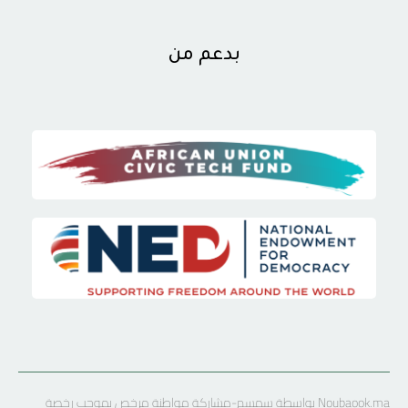
بدعم من
Noubaook.ma بواسطة سمسم-مشاركة مواطنة مرخص بموجب رخصة