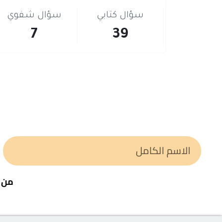
سؤال كتابي
سؤال شفوي
7
39
من خ