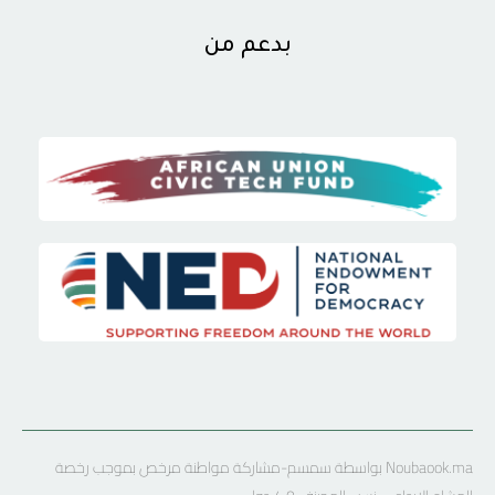
بدعم من
Noubaook.ma بواسطة سمسم-مشاركة مواطنة مرخص بموجب رخصة