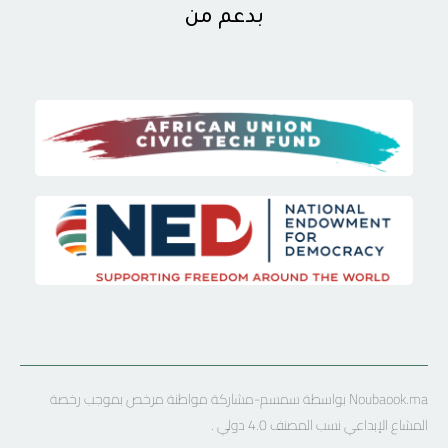
بدعم من
Noubaook.ma بواسطة سمسم-مشاركة مواطنة مرخص بموجب رخصة
المشاع الإبداعي نسب المصنف 4.0 دولي .